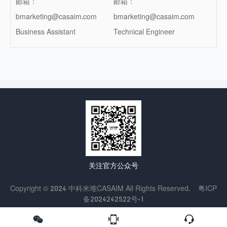
邮箱：
邮箱：
bmarketing@casaim.com
bmarketing@casaim.com
Business Assistant
Technical Engineer
关注官方公众号
Copyright © 2024 中科米堆CASAIM All Rights Reserved.
粤ICP
备2024242522号-1