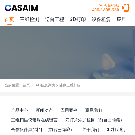
24小时服务热线
400-1688-960
首页
三维检测
逆向工程
3D打印
设备租赁
应用案
当前位置：
首页
> TAG信息列表 > 佛像三维扫描
产品中心
新闻动态
应用案例
联系我们
三维扫描仪租赁在线留言
幻灯片添加栏目（前台已隐藏）
合作伙伴添加栏目（前台已隐藏）
关于我们
3D打印机