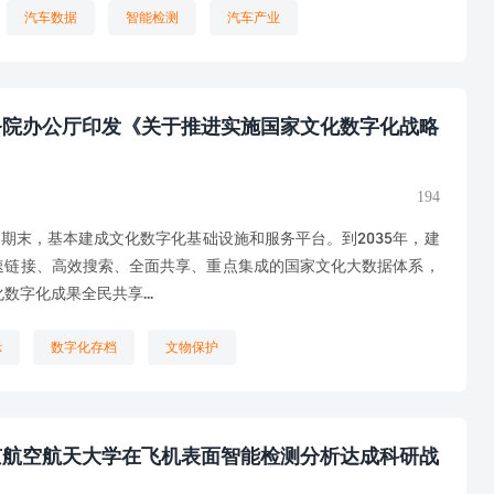
汽车数据
智能检测
汽车产业
务院办公厅印发《关于推进实施国家文化数字化战略
194
时期末，基本建成文化数字化基础设施和服务平台。到2035年，建
速链接、高效搜索、全面共享、重点集成的国家文化大数据体系，
字化成果全民共享...
示
数字化存档
文物保护
京航空航天大学在飞机表面智能检测分析达成科研战