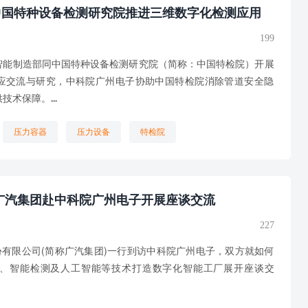
中国特种设备检测研究院推进三维数字化检测应用
199
智能制造部同中国特种设备检测研究院（简称：中国特检院）开展
应交流与研究，中科院广州电子协助‍中国特检院消除管道安全隐
术保障。...
压力容器
压力设备
特检院
广汽集团赴中科院广州电子开展座谈交流
227
份有限公司(简称广汽集团)一行到访中科院广州电子，双方就如何
、智能检测及人工智能等技术打造数字化智能工厂展开座谈交