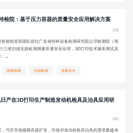
特检院：基于压力容器的质量安全应用解决方案
159
与智能制造部团队前往广东省特种设备检测研究院云浮检测院（简
进行三维扫描无损检测测量质量安全应用，3D打印技术服务测试及
...
质量检测
无损检测
质量安全
日产在3D打印生产制造发动机检具及治具应用研
145
展，汽车市场规模高速扩张，市场对发动机检具治具的需求量越来