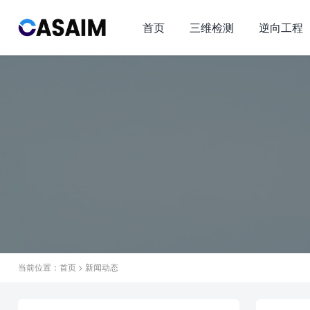
首页
三维检测
逆向工程
当前位置：
首页
>
新闻动态