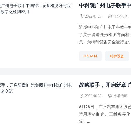
中科院广州电子联手
2022-07-27
市场活动
近期中科院广州电子科教与
了关于管道变形检测方面相
患，为特种设备安全运行提供技
CASAIM
特种设备
战略联手，开启新章|
2022-06-30
市场活动
6月28日，广州汽车集团股
运用增材制造、三维数字化
流。...