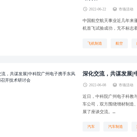
2022-06-22
市场活动
中国航空航天事业近几年来蓬
机首飞试验成功，无不标志着
飞机制造
航空
深化交流，共谋发展|
2022-06-08
市场活动
近日，中科院广州电子科教
车公司，双方围绕增材制造
展了座谈交流。...
汽车
汽车制造