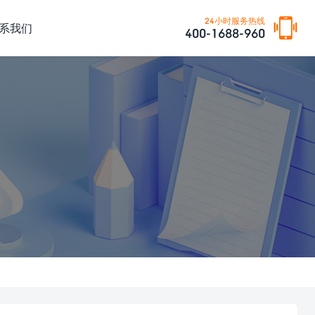
24小时服务热线
系我们
400-1688-960