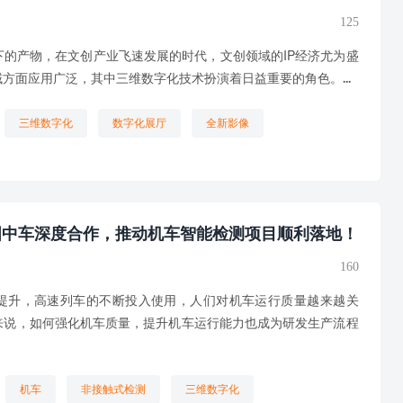
125
下的产物，在文创产业飞速发展的时代，文创领域的IP经济尤为盛
域方面应用广泛，其中三维数字化技术扮演着日益重要的角色。...
三维数字化
数字化展厅
全新影像
国中车深度合作，推动机车智能检测项目顺利落地！
160
提升，高速列车的不断投入使用，人们对机车运行质量越来越关
来说，如何强化机车质量，提升机车运行能力也成为研发生产流程
机车
非接触式检测
三维数字化