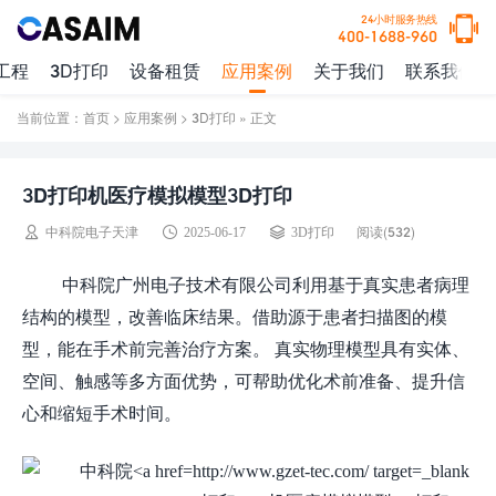
24小时服务热线
400-1688-960
工程
3D打印
设备租赁
应用案例
关于我们
联系我们
当前位置：
首页
>
应用案例
>
3D打印
» 正文
3D打印机医疗模拟模型3D打印
阅读(
532)
中科院电子天津
2025-06-17
3D打印
中科院广州电子技术有限公司利用基于真实患者病理
结构的模型，改善临床结果。借助源于患者扫描图的模
型，能在手术前完善治疗方案。
真实物理模型具有实体、
空间、触感等多方面优势，可帮助优化术前准备、提升信
心和缩短手术时间。