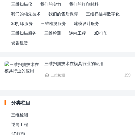
三维扫描仪
我们的实力
我们的打印材料
我们的领先技术
我们的售后保障
三维扫描与数字化
3d打印服务
三维检测服务
建模设计服务
三维扫描服务
三维检测
逆向工程
3D打印
设备租赁
三维扫描技术在模具行业的应用
199
三维检测
分类栏目
三维检测
逆向工程
3D打印