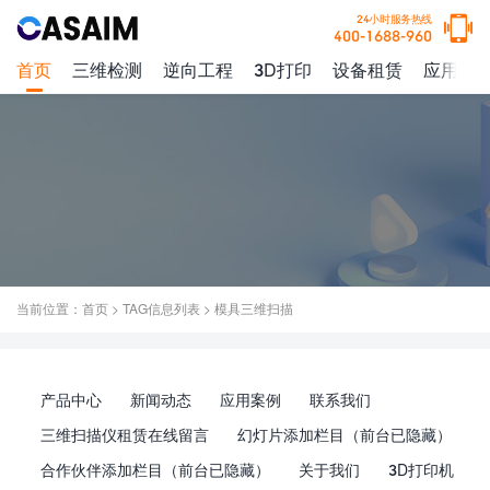
24小时服务热线
400-1688-960
首页
三维检测
逆向工程
3D打印
设备租赁
应用案
当前位置：
首页
> TAG信息列表 > 模具三维扫描
产品中心
新闻动态
应用案例
联系我们
三维扫描仪租赁在线留言
幻灯片添加栏目（前台已隐藏）
合作伙伴添加栏目（前台已隐藏）
关于我们
3D打印机