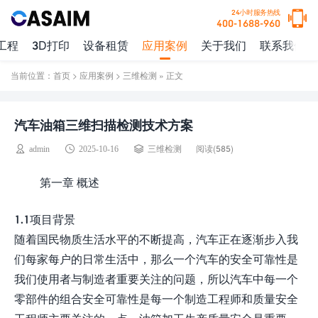
24小时服务热线
400-1688-960
工程
3D打印
设备租赁
应用案例
关于我们
联系我们
当前位置：
首页
>
应用案例
>
三维检测
» 正文
汽车油箱三维扫描检测技术方案
阅读(
585)
admin
2025-10-16
三维检测
第一章 概述
1.1项目背景
随着国民物质生活水平的不断提高，汽车正在逐渐步入我
们每家每户的日常生活中，那么一个汽车的安全可靠性是
我们使用者与制造者重要关注的问题，所以汽车中每一个
零部件的组合安全可靠性是每一个制造工程师和质量安全