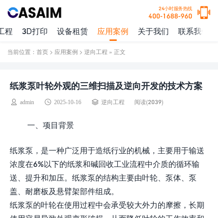
24小时服务热线
400-1688-960
工程
3D打印
设备租赁
应用案例
关于我们
联系我们
当前位置：
首页
>
应用案例
>
逆向工程
» 正文
纸浆泵叶轮外观的三维扫描及逆向开发的技术方案
阅读(
2039)
admin
2025-10-16
逆向工程
一、项目背景
纸浆泵，是一种广泛用于造纸行业的机械，主要用于输送
浓度在6%以下的纸浆和碱回收工业流程中介质的循环输
送、提升和加压。纸浆泵的结构主要由叶轮、泵体、泵
盖、耐磨板及悬臂架部件组成。
纸浆泵的叶轮在使用过程中会承受较大外力的摩擦，长期